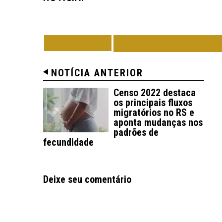
VOLTAR
TODAS DE POLÍT
NOTÍCIA ANTERIOR
Censo 2022 destaca
os principais fluxos
migratórios no RS e
aponta mudanças nos
padrões de
fecundidade
Deixe seu comentário