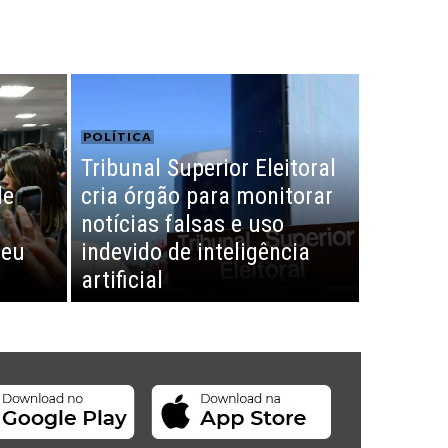
POLÍTICA
Tribunal Superior Eleitoral
de
cria órgão para monitorar
notícias falsas e uso
teu
indevido de inteligência
artificial