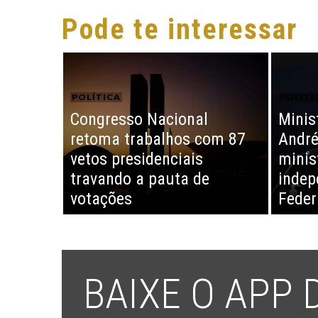
Pode te interessar
POLÍTICA
POLÍTI
Congresso Nacional
Minis
retoma trabalhos com 87
André
vetos presidenciais
minis
travando a pauta de
indep
votações
Feder
BAIXE O APP