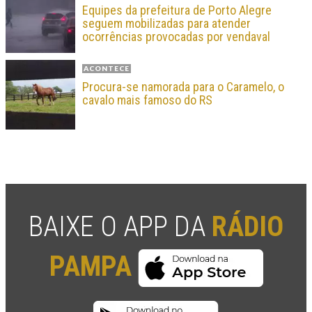
Equipes da prefeitura de Porto Alegre
seguem mobilizadas para atender
ocorrências provocadas por vendaval
ACONTECE
Procura-se namorada para o Caramelo, o
cavalo mais famoso do RS
BAIXE O APP DA
RÁDIO
PAMPA