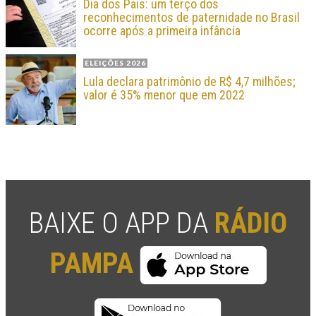
Dia dos Pais: um terço dos
reconhecimentos de paternidade no Brasil
ocorre após a primeira infância
ELEIÇÕES 2026
Lula declara patrimônio de R$ 4,7 milhões;
valor é 35% menor que em 2022
BAIXE O APP DA
RÁDIO
PAMPA