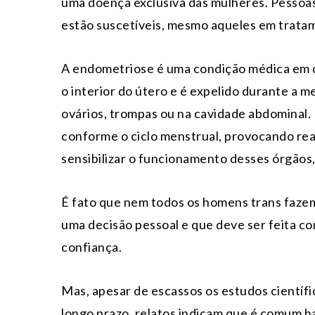
uma doença exclusiva das mulheres. Pessoa
estão suscetíveis, mesmo aqueles em trata
A endometriose é uma condição médica em q
o interior do útero e é expelido durante a
ovários, trompas ou na cavidade abdominal. L
conforme o ciclo menstrual, provocando rea
sensibilizar o funcionamento desses órgãos, 
É fato que nem todos os homens trans faze
uma decisão pessoal e que deve ser feita 
confiança.
Mas, apesar de escassos os estudos científ
longo prazo, relatos indicam que é comum ha