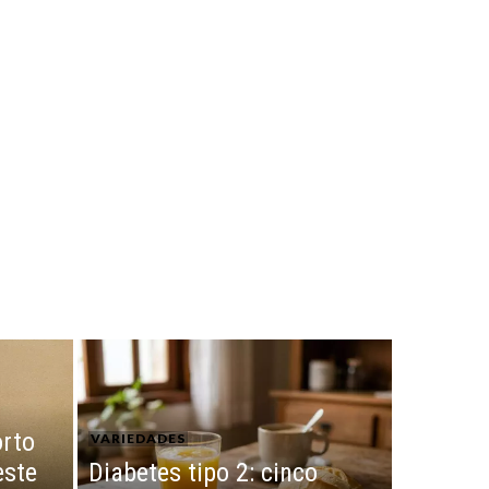
orto
VARIEDADES
este
Diabetes tipo 2: cinco