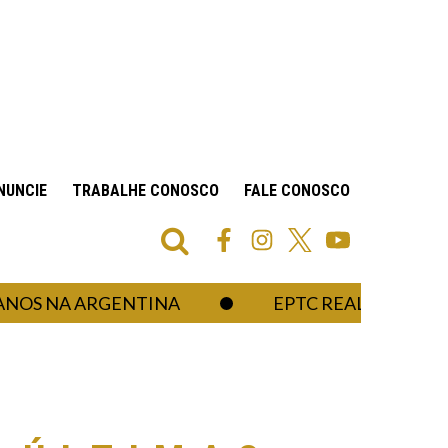
NUNCIE
TRABALHE CONOSCO
FALE CONOSCO
 NA ARGENTINA
EPTC REALIZA OPERAÇÃO R