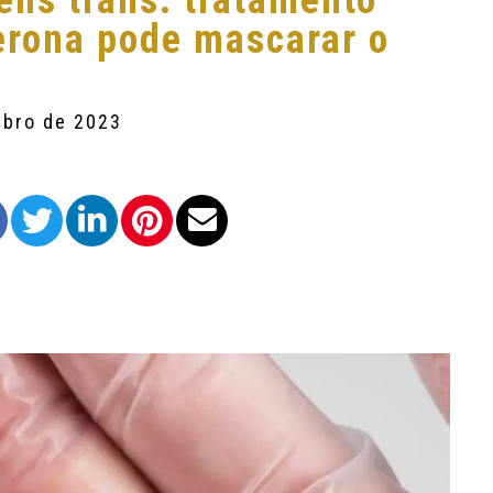
ns trans: tratamento
erona pode mascarar o
mbro de 2023