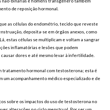
s não-binárias e homens transgênero também
mento de reposição hormonal.
ue as células do endométrio, tecido que reveste
 menstruação, deposita-se em órgãos anexos, como
á, estas células se multiplicam e voltam a sangrar
ções inflamatórias e lesões que podem
causar dores e até mesmo levar à infertilidade.
m tratamento hormonal com testosterona; esta é
com um acompanhamento médico especializado e de
icos sobre os impactos do uso de testosterona no
ver alterações no ciclo menstrual. Por ser um