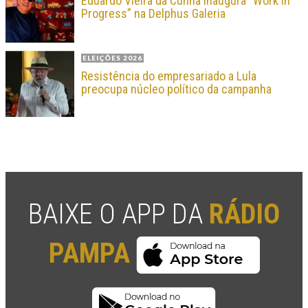
Eduardo Vieira da Cunha inaugura “Work in
Progress” na Delphus Galeria
ELEIÇÕES 2026
Resistência do empresariado a Lula
preocupa núcleo político da campanha
BAIXE O APP DA
RÁDIO
PAMPA