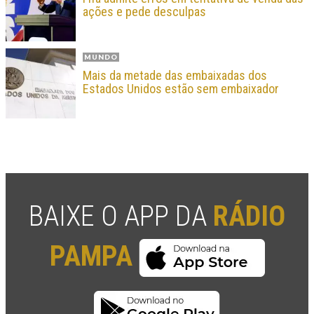
ações e pede desculpas
MUNDO
Mais da metade das embaixadas dos
Estados Unidos estão sem embaixador
BAIXE O APP DA
RÁDIO
PAMPA