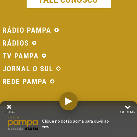
RÁDIO PAMPA
RÁDIOS
TV PAMPA
JORNAL O SUL
REDE PAMPA
FECHAR
OCULTAR
© 2026 - Direitos Reservados - Rádio Pampa - Rede
Clique no botão acima para ouvir ao
Pampa de Comunicação | RS - Brasil.
vivo