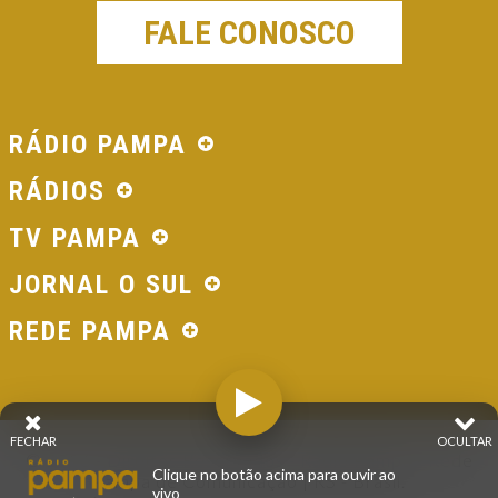
FALE CONOSCO
RÁDIO PAMPA
RÁDIOS
TV PAMPA
JORNAL O SUL
REDE PAMPA
FECHAR
OCULTAR
© 2026 - Direitos Reservados - Rádio Pampa - Rede
Clique no botão acima para ouvir ao
Pampa de Comunicação | RS - Brasil.
vivo