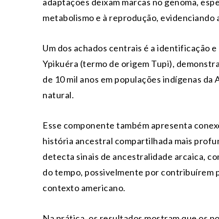
adaptações deixam marcas no genoma, espec
metabolismo e à reprodução, evidenciando a
Um dos achados centrais é a identificação
Ypikuéra (termo de origem Tupi), demonstra
de 10 mil anos em populações indígenas da A
natural.
Esse componente também apresenta conexõe
história ancestral compartilhada mais profu
detecta sinais de ancestralidade arcaica, c
do tempo, possivelmente por contribuírem 
contexto americano.
Na prática, os resultados mostram que os p