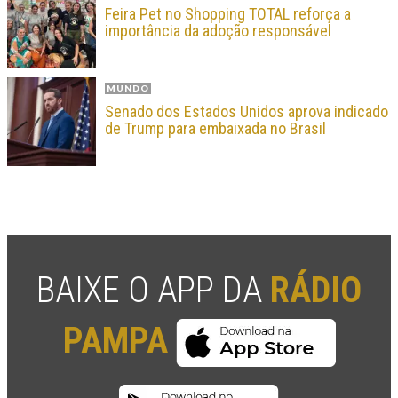
Feira Pet no Shopping TOTAL reforça a
importância da adoção responsável
MUNDO
Senado dos Estados Unidos aprova indicado
de Trump para embaixada no Brasil
BAIXE O APP DA
RÁDIO
PAMPA