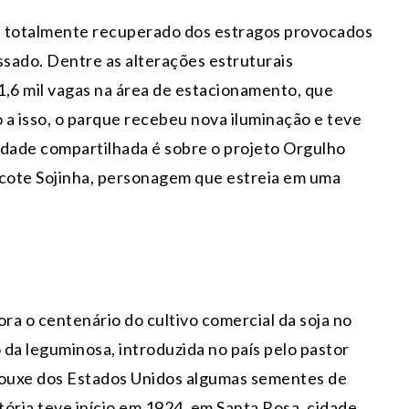
á totalmente recuperado dos estragos provocados
sado. Dentre as alterações estruturais
1,6 mil vagas na área de estacionamento, que
o a isso, o parque recebeu nova iluminação e teve
idade compartilhada é sobre o projeto Orgulho
cote Sojinha, personagem que estreia em uma
a o centenário do cultivo comercial da soja no
o da leguminosa, introduzida no país pelo pastor
rouxe dos Estados Unidos algumas sementes de
istória teve início em 1924, em Santa Rosa, cidade