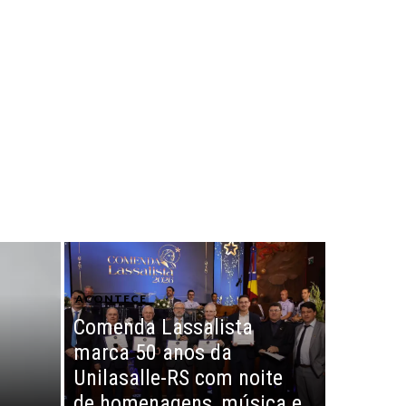
ACONTECE
Comenda Lassalista
marca 50 anos da
Unilasalle-RS com noite
de homenagens, música e