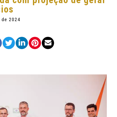
da com projeção de gerar
cios
o de 2024