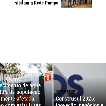
visitam a Rede Pampa
ECE
n retoma
ecimento de água
30% da população
ACONTECE
almente afetada,
Construsul 2026:
o com estruturas
inovação, negócios e