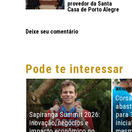
provedor da Santa
Casa de Porto Alegre
Deixe seu comentário
Pode te interessar
ACONT
Corsa
abast
ACONTECE
Sapiranga Summit 2026:
para 
inovação, negócios e
inici
impacto econômico no
mesm