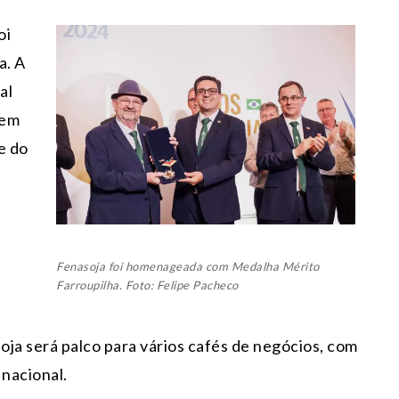
oi
a. A
al
gem
e do
Fenasoja foi homenageada com Medalha Mérito
Farroupilha. Foto: Felipe Pacheco
oja será palco para vários cafés de negócios, com
 nacional.