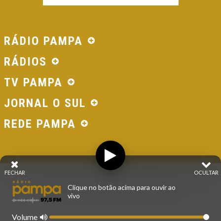
RÁDIO PAMPA
RÁDIOS
TV PAMPA
JORNAL O SUL
REDE PAMPA
FECHAR
OCULTAR
© 2026 - Direitos Reservados - Rádio Pampa - Rede
Clique no botão acima para ouvir ao
Pampa de Comunicação | RS - Brasil.
vivo
Volume