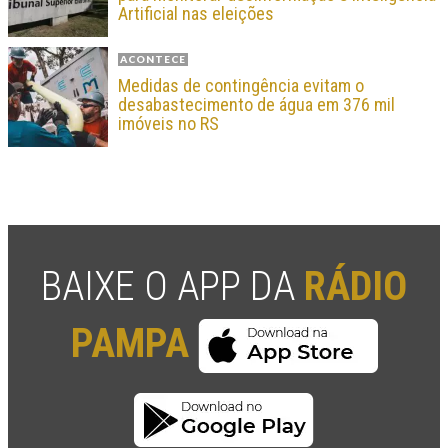
Artificial nas eleições
ACONTECE
Medidas de contingência evitam o
desabastecimento de água em 376 mil
imóveis no RS
BAIXE O APP DA
RÁDIO
PAMPA