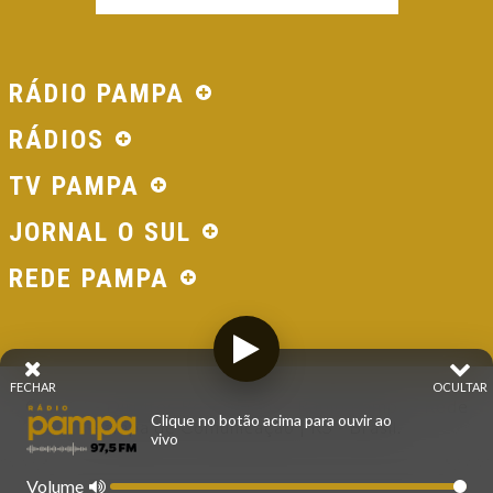
RÁDIO PAMPA
RÁDIOS
TV PAMPA
JORNAL O SUL
REDE PAMPA
FECHAR
OCULTAR
© 2026 - Direitos Reservados - Rádio Pampa - Rede
Clique no botão acima para ouvir ao
Pampa de Comunicação | RS - Brasil.
vivo
Volume