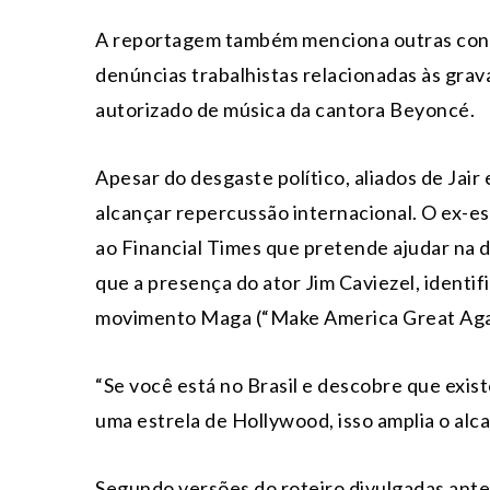
A reportagem também menciona outras contr
denúncias trabalhistas relacionadas às gra
autorizado de música da cantora
Beyoncé
.
Apesar do desgaste político, aliados de Jai
alcançar repercussão internacional. O ex-e
ao Financial Times que pretende ajudar na d
que a presença do ator
Jim Caviezel
, identi
movimento Maga (“Make America Great Again
“Se você está no Brasil e descobre que exis
uma estrela de Hollywood, isso amplia o alc
Segundo versões do roteiro divulgadas ante