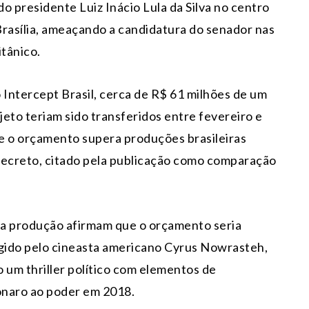
do presidente Luiz Inácio Lula da Silva no centro
Brasília, ameaçando a candidatura do senador nas
itânico.
o
Intercept Brasil
, cerca de R$ 61 milhões de um
jeto teriam sido transferidos entre fevereiro e
e o orçamento supera produções brasileiras
Secreto
, citado pela publicação como comparação
 da produção afirmam que o orçamento seria
gido pelo cineasta americano
Cyrus Nowrasteh
,
 um thriller político com elementos de
onaro ao poder em 2018.