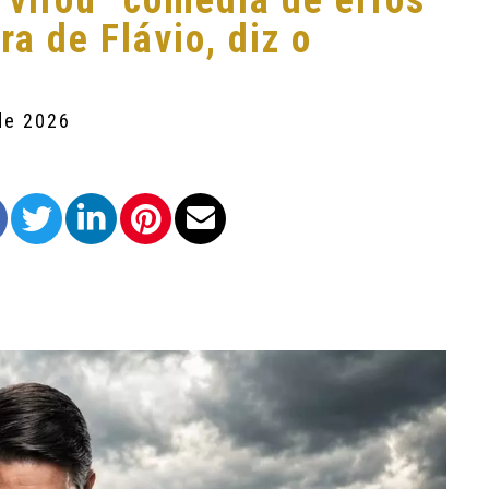
 virou “comédia de erros”
a de Flávio, diz o
de 2026