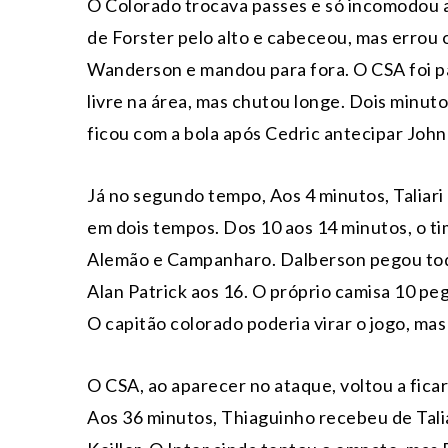
O Colorado trocava passes e só incomodou
de Forster pelo alto e cabeceou, mas errou
Wanderson e mandou para fora. O CSA foi p
livre na área, mas chutou longe. Dois minu
ficou com a bola após Cedric antecipar John
Já no segundo tempo, Aos 4 minutos, Taliari 
em dois tempos. Dos 10 aos 14 minutos, o t
Alemão e Campanharo. Dalberson pegou toda
Alan Patrick aos 16. O próprio camisa 10 peg
O capitão colorado poderia virar o jogo, mas
O CSA, ao aparecer no ataque, voltou a fica
Aos 36 minutos, Thiaguinho recebeu de Tali