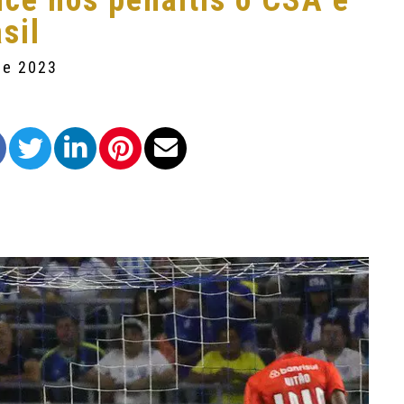
nce nos pênaltis o CSA e
sil
 de 2023