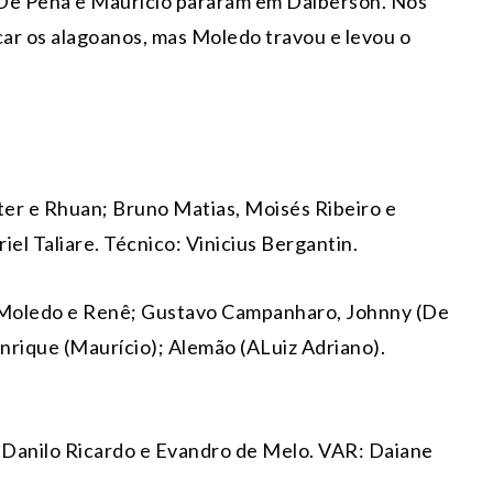
s De Pena e Mauricio pararam em Dalberson. Nos
icar os alagoanos, mas Moledo travou e levou o
ter e Rhuan; Bruno Matias, Moisés Ribeiro e
el Taliare. Técnico: Vinicius Bergantin.
go Moledo e Renê; Gustavo Campanharo, Johnny (De
nrique (Maurício); Alemão (ALuiz Adriano).
: Danilo Ricardo e Evandro de Melo. VAR: Daiane