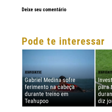
Deixe seu comentário
Pode te interessar
ESPORTE
ESPOR
Gabriel Medina sofre
Inves
ferimento na cabeça
para 
durante treino em
duran
Teahupoo
diz j