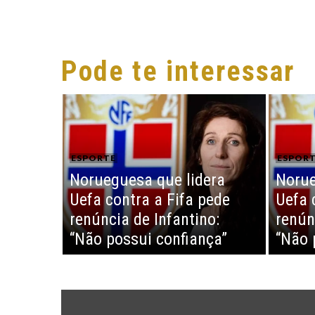
Pode te interessar
ESPORTE
ESPOR
Norueguesa que lidera
Norue
Uefa contra a Fifa pede
Uefa 
renúncia de Infantino:
renún
“Não possui confiança”
“Não 