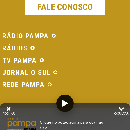
FALE CONOSCO
RÁDIO PAMPA
RÁDIOS
TV PAMPA
JORNAL O SUL
REDE PAMPA
FECHAR
OCULTAR
© 2026 - Direitos Reservados - Rádio Pampa - Rede
Clique no botão acima para ouvir ao
Pampa de Comunicação | RS - Brasil.
vivo