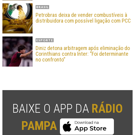
BRASIL
Petrobras deixa de vender combustíveis à
distribuidora com possível ligação com PCC
ESPORTE
Diniz detona arbitragem após eliminação do
Corinthians contra Inter: “Foi determinante
no confronto”
BAIXE O APP DA
RÁDIO
PAMPA