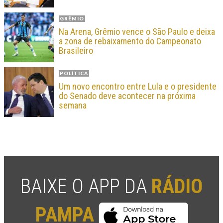
GRÊMIO
Na Arena, Grêmio vence o São Paulo e deixa
a zona de rebaixamento do Campeonato
Brasileiro
POLÍTICA
Um novo encontro entre Lula e o presidente
do Senado deve acontecer na próxima
semana
BAIXE O APP DA
RÁDIO
PAMPA