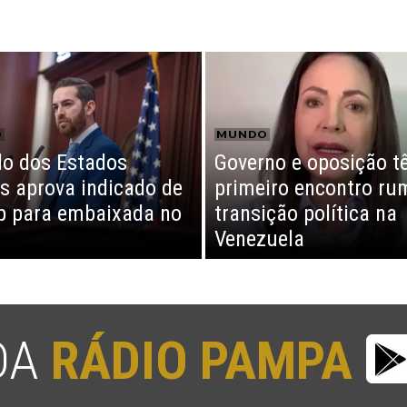
O
MUNDO
o dos Estados
Governo e oposição 
s aprova indicado de
primeiro encontro ru
 para embaixada no
transição política na
Venezuela
 DA
RÁDIO PAMPA