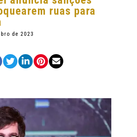
ei anuncia sanções
loquearem ruas para
a
mbro de 2023