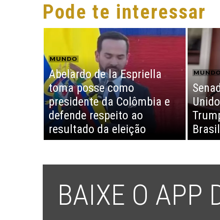
Pode te interessar
MUNDO
Abelardo de la Espriella
MUND
toma posse como
Senad
presidente da Colômbia e
Unido
defende respeito ao
Trump
resultado da eleição
Brasil
BAIXE O APP