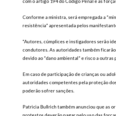
com o artigo 194 do Código Penal e as forças
Conforme a ministra, será empregada a “míni
resistência” apresentada pelos manifestant
“Autores, cúmplices e instigadores serão id
condutores. As autoridades também ficarão 
devido ao “dano ambiental” e risco a outras 
Em caso de participação de crianças ou adol
autoridades competentes pela proteção do
poderão sofrer sanções.
Patricia Bullrich também anunciou que as o
protestos deverão pagar pelo uso das forç