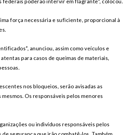
 federais poderão intervir em flagrante”, colocou.
ma força necessária e suficiente, proporcional à
es.
entificados”, anunciou, assim como veículos e
atentas para casos de queimas de materiais,
pessoas.
escentes nos bloqueios, serão avisadas as
s mesmos. Os responsáveis pelos menores
rganizações ou indivíduos responsáveis pelos
as de segurança que irão combatê-los. Também