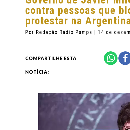
Governo de Javier Mil
contra pessoas que b
protestar na Argentin
Por
Redação Rádio Pampa
| 14 de deze
COMPARTILHE ESTA
NOTÍCIA: