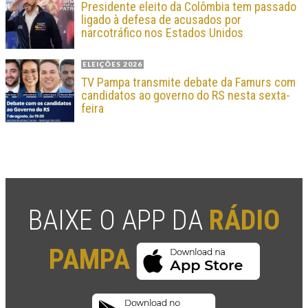
Presidente eleito da Colômbia tem passado
ligado à defesa de acusados por
narcotráfico nos Estados Unidos
ELEIÇÕES 2026
TV Pampa transmite debate da Famurs com
candidatos ao governo do RS nesta sexta-
feira
BAIXE O APP DA
RÁDIO
PAMPA