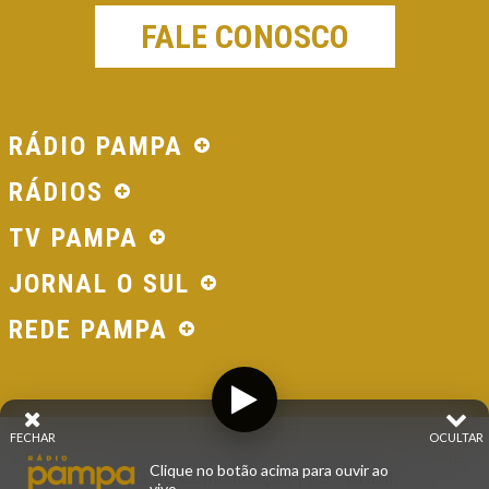
FALE CONOSCO
RÁDIO PAMPA
RÁDIOS
TV PAMPA
JORNAL O SUL
REDE PAMPA
FECHAR
OCULTAR
© 2026 - Direitos Reservados - Rádio Pampa - Rede
Clique no botão acima para ouvir ao
Pampa de Comunicação | RS - Brasil.
vivo