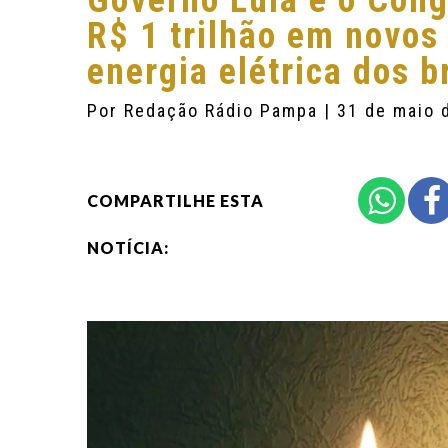
Governo Lula e o Cong
R$ 1 trilhão em novos
energia elétrica dos b
Por
Redação Rádio Pampa
| 31 de maio 
COMPARTILHE ESTA
NOTÍCIA: