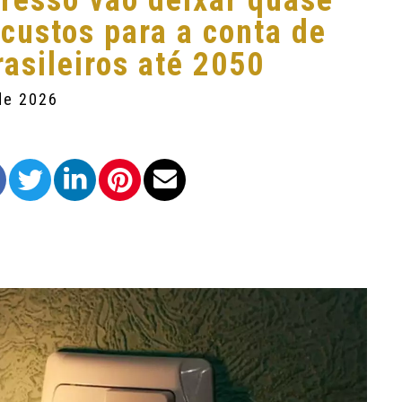
resso vão deixar quase
 custos para a conta de
rasileiros até 2050
de 2026