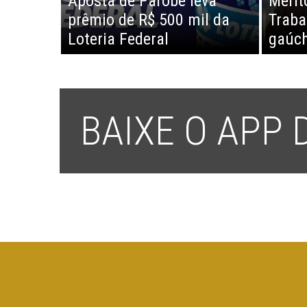
Aposta de Parobé leva
Mérit
prêmio de R$ 500 mil da
Traba
Loteria Federal
gaúc
BAIXE O APP