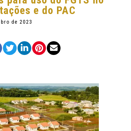
s para uso do FGTS no
itações e do PAC
mbro de 2023