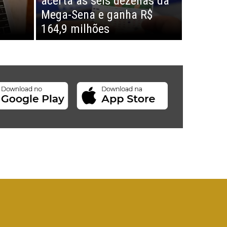
acerta as seis dezenas da
Mega-Sena e ganha R$
164,9 milhões