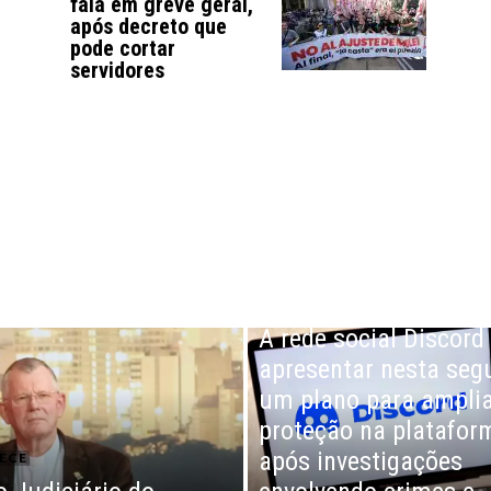
fala em greve geral,
após decreto que
pode cortar
servidores
BRASIL
A rede social Discord
apresentar nesta seg
um plano para ampli
proteção na platafor
após investigações
ECE