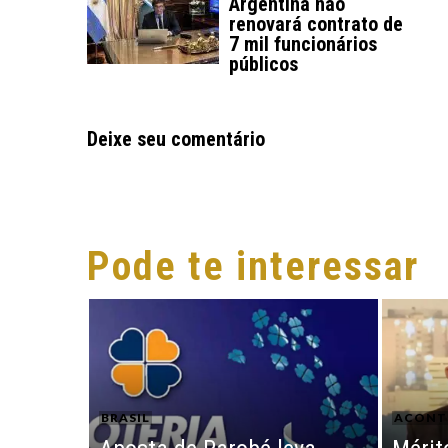
Argentina não
renovará contrato de
7 mil funcionários
públicos
Deixe seu comentário
Pode te interessar
BRASIL
ACONT