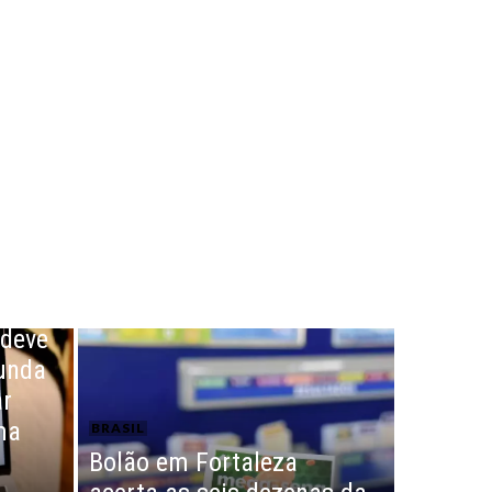
 deve
unda
ar
ma
BRASIL
Bolão em Fortaleza