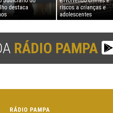
o Judiciário do
envolvendo crimes e
lho destaca
riscos a crianças e
hos
adolescentes
 DA
RÁDIO PAMPA
RÁDIO PAMPA