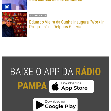
ACONTECE
Eduardo Vieira da Cunha inaugura “Work in
Progress” na Delphus Galeria
BAIXE O APP DA
RÁDIO
PAMPA