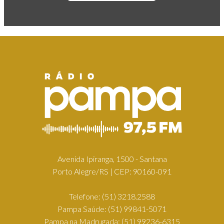
Avenida Ipiranga, 1500 - Santana
Porto Alegre/RS | CEP: 90160-091
Telefone:
(51) 3218.2588
Pampa Saúde:
(51) 99841-5071
Pampa na Madrugada:
(51) 99236-6315