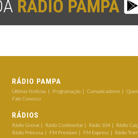
 DA
RÁDIO PAMPA
RÁDIO PAMPA
Últimas Notícias
Programação
Comunicadores
Quem
Fale Conosco
RÁDIOS
Rádio Grenal
Rádio Continental
Rádio 104
Rádio Cai
Rádio Princesa
FM Premium
FM Express
Rádio Tra