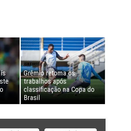
GRÊMIO
ís
Grêmio retoma os
ste
trabalhos após
lo
classificação na Copa do
Brasil