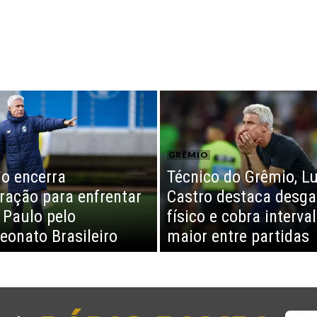
O
GRÊMIO
o encerra
Técnico do Grêmio, Lu
ração para enfrentar
Castro destaca desga
 Paulo pelo
físico e cobra interva
onato Brasileiro
maior entre partidas