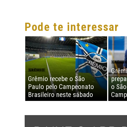
Pode te interessar
GRÊMI
Grêmi
GRÊMIO
Grêmio recebe o São
prepa
Paulo pelo Campeonato
o São
Brasileiro neste sábado
Campe