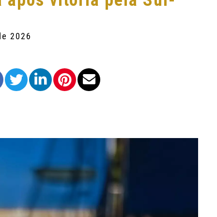
 após vitória pela Sul-
de 2026