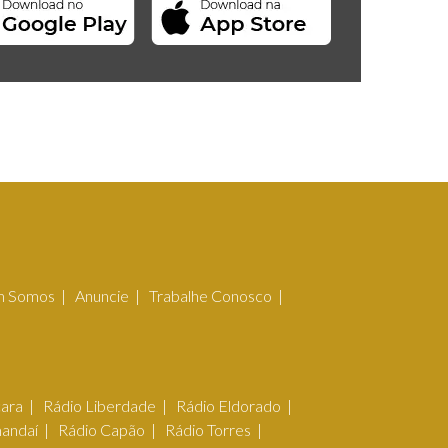
 Somos
Anuncie
Trabalhe Conosco
çara
Rádio Liberdade
Rádio Eldorado
mandaí
Rádio Capão
Rádio Torres