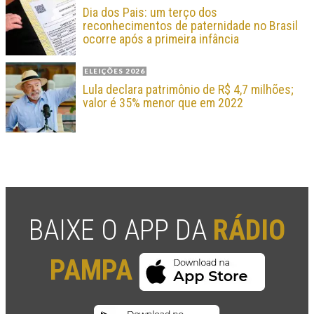
Dia dos Pais: um terço dos
reconhecimentos de paternidade no Brasil
ocorre após a primeira infância
ELEIÇÕES 2026
Lula declara patrimônio de R$ 4,7 milhões;
valor é 35% menor que em 2022
BAIXE O APP DA
RÁDIO
PAMPA