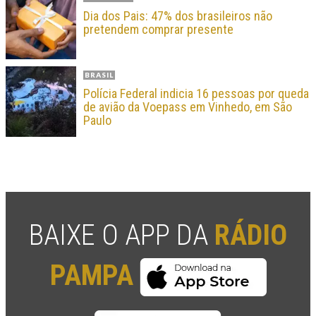
Dia dos Pais: 47% dos brasileiros não
pretendem comprar presente
BRASIL
Polícia Federal indicia 16 pessoas por queda
de avião da Voepass em Vinhedo, em São
Paulo
BAIXE O APP DA
RÁDIO
PAMPA