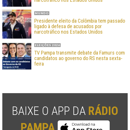
MUNDO
Presidente eleito da Colômbia tem passado
ligado à defesa de acusados por
narcotráfico nos Estados Unidos
ELEIÇÕES 2026
TV Pampa transmite debate da Famurs com
candidatos ao governo do RS nesta sexta-
feira
BAIXE O APP DA
RÁDIO
PAMPA