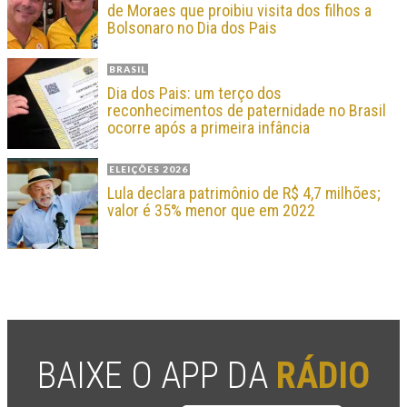
de Moraes que proibiu visita dos filhos a
Bolsonaro no Dia dos Pais
BRASIL
Dia dos Pais: um terço dos
reconhecimentos de paternidade no Brasil
ocorre após a primeira infância
ELEIÇÕES 2026
Lula declara patrimônio de R$ 4,7 milhões;
valor é 35% menor que em 2022
BAIXE O APP DA
RÁDIO