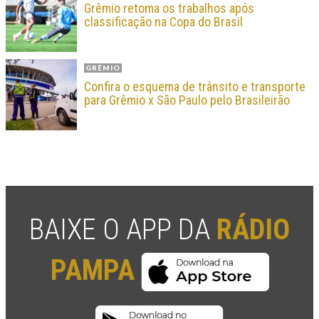
Grêmio retoma os trabalhos após
classificação na Copa do Brasil
GRÊMIO
Confira o esquema de trânsito e transporte
para Grêmio x São Paulo pelo Brasileirão
BAIXE O APP DA
RÁDIO
PAMPA