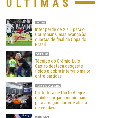
ÚLTIMAS
INTER
Inter perde de 2 a 1 para o
Corinthians, mas avança às
quartas de final da Copa do
Brasil
GRÊMIO
Técnico do Grêmio, Luís
Castro destaca desgaste
físico e cobra intervalo maior
entre partidas
PORTO ALEGRE
Prefeitura de Porto Alegre
mobiliza órgãos municipais
para atuação durante alerta
de vendaval
MUNDO