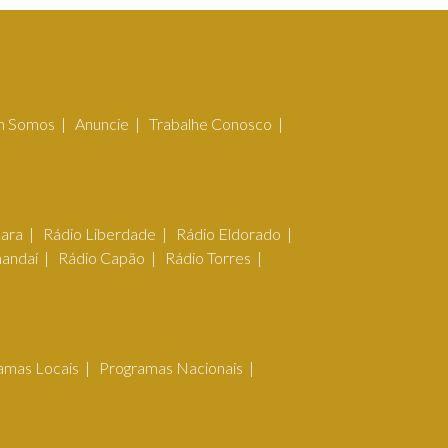
 Somos
Anuncie
Trabalhe Conosco
çara
Rádio Liberdade
Rádio Eldorado
mandaí
Rádio Capão
Rádio Torres
amas Locais
Programas Nacionais