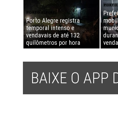
PORTO 
Prefe
PORTO ALEGRE
Porto Alegre registra
mobil
temporal intenso e
munic
vendavais de até 132
duran
quilômetros por hora
venda
BAIXE O APP