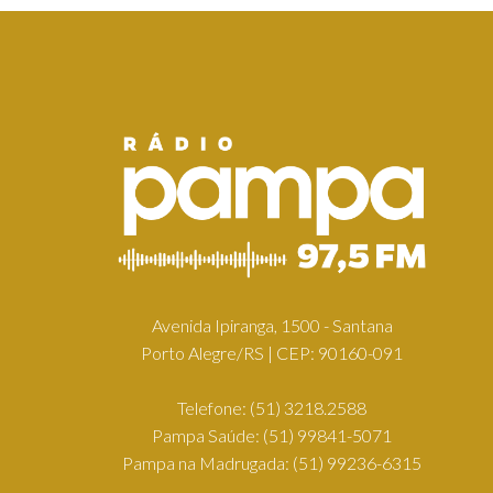
Avenida Ipiranga, 1500 - Santana
Porto Alegre/RS | CEP: 90160-091
Telefone:
(51) 3218.2588
Pampa Saúde:
(51) 99841-5071
Pampa na Madrugada:
(51) 99236-6315