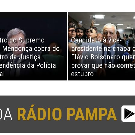
CA
POLÍTICA
tro do Supremo
Candidato à vice-
 Mendonça cobra do
presidente na chapa 
tro da Justiça
Flávio Bolsonaro quer
endência da Polícia
provar que não come
al
estupro
 DA
RÁDIO PAMPA