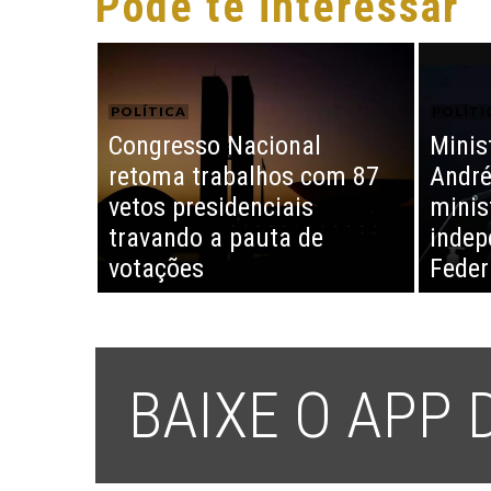
Pode te interessar
POLÍTICA
POLÍTI
Congresso Nacional
Minis
retoma trabalhos com 87
André
vetos presidenciais
minis
travando a pauta de
indep
votações
Feder
BAIXE O APP