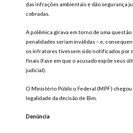
das infrações ambientais e dão segurança j
cobradas.
A polêmica girava em torno de uma questão 
penalidades seriam inválidas – e, conseque
os infratores tivessem sido notificados por
finais (fase em que o acusado expõe seus ú
judicial).
O Ministério Público Federal (MPF) chegou 
legalidade da decisão de Bim.
Denúncia