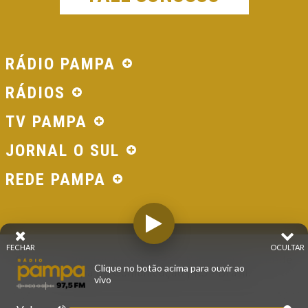
RÁDIO PAMPA
RÁDIOS
TV PAMPA
JORNAL O SUL
REDE PAMPA
FECHAR
OCULTAR
© 2026 - Direitos Reservados - Rádio Pampa - Rede
Clique no botão acima para ouvir ao
Pampa de Comunicação | RS - Brasil.
vivo