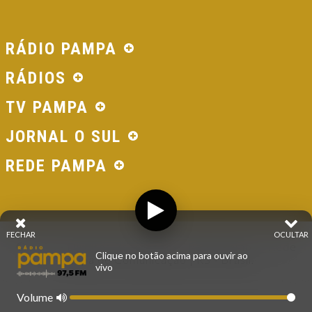
RÁDIO PAMPA
RÁDIOS
TV PAMPA
JORNAL O SUL
REDE PAMPA
FECHAR
OCULTAR
© 2026 - Direitos Reservados - Rádio Pampa - Rede
Clique no botão acima para ouvir ao
Pampa de Comunicação | RS - Brasil.
vivo
Volume