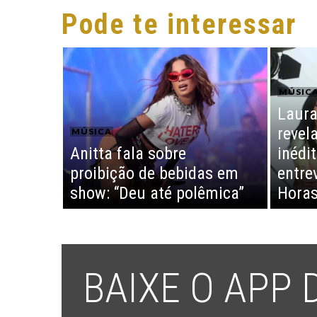
Pode te interessar
MÚSIC
Laura
revel
MÚSICA
Anitta fala sobre
inédi
proibição de bebidas em
entre
show: “Deu até polêmica”
Horas
BAIXE O APP