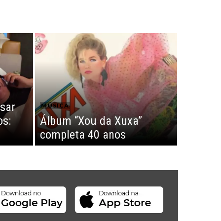
sar
MÚSICA
os:
Álbum “Xou da Xuxa”
completa 40 anos