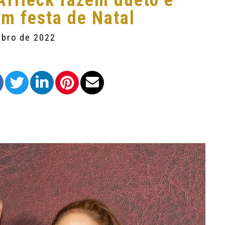
Affleck fazem dueto e
m festa de Natal
mbro de 2022