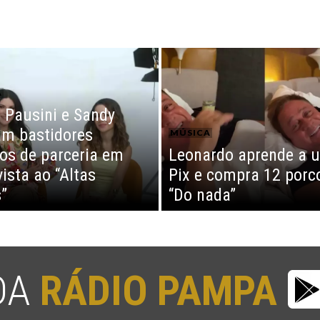
A
 Pausini e Sandy
am bastidores
MÚSICA
tos de parceria em
Leonardo aprende a u
vista ao “Altas
Pix e compra 12 porc
”
“Do nada”
 DA
RÁDIO PAMPA