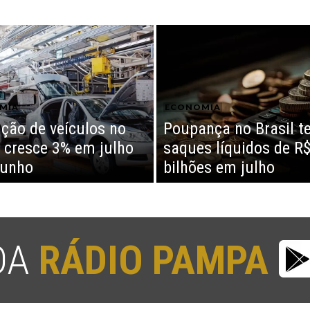
MIA
ECONOMIA
ção de veículos no
Poupança no Brasil t
l cresce 3% em julho
saques líquidos de R$
junho
bilhões em julho
 DA
RÁDIO PAMPA