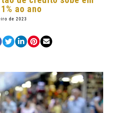
rtão de crédito sobe em
411% ao ano
eiro de 2023