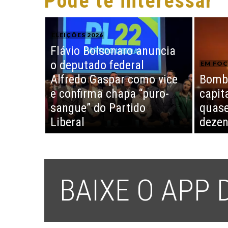
Pode te interessar
ELEIÇÕES 2026
Flávio Bolsonaro anuncia
o deputado federal
EM FO
Alfredo Gaspar como vice
Bomba
e confirma chapa “puro-
capit
sangue” do Partido
quase
Liberal
dezen
BAIXE O APP