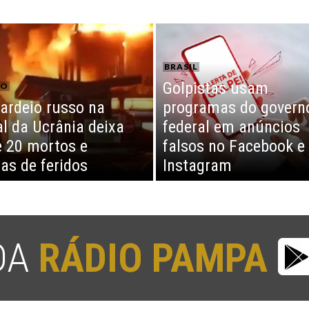
BRASIL
Golpistas usam
CO
rdeio russo na
programas do govern
al da Ucrânia deixa
federal em anúncios
 20 mortos e
falsos no Facebook e
as de feridos
Instagram
 DA
RÁDIO PAMPA