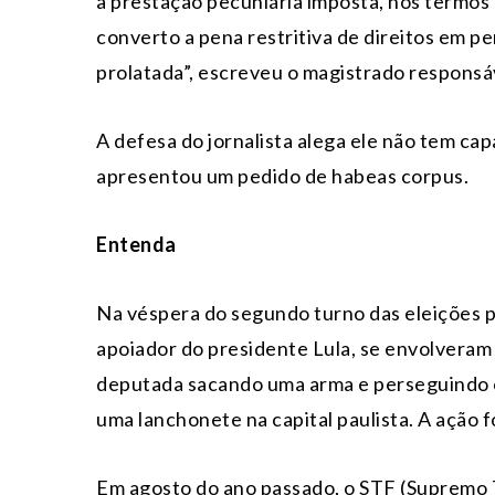
a prestação pecuniária imposta, nos termos 
converto a pena restritiva de direitos em p
prolatada”, escreveu o magistrado responsá
A defesa do jornalista alega ele não tem ca
apresentou um pedido de habeas corpus.
Entenda
Na véspera do segundo turno das eleições pr
apoiador do presidente Lula, se envolvera
deputada sacando uma arma e perseguindo o 
uma lanchonete na capital paulista. A ação 
Em agosto do ano passado, o STF (Supremo T