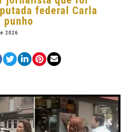
 jornalista que foi
putada federal Carla
m punho
de 2026