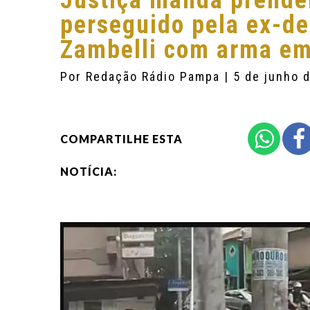
Justiça manda prender
perseguido pela ex-de
Zambelli com arma e
Por
Redação Rádio Pampa
| 5 de junho 
COMPARTILHE ESTA
NOTÍCIA: