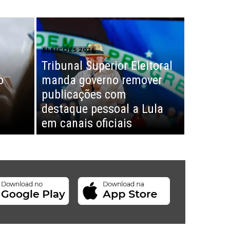
ELEIÇÕES 2026
Tribunal Superior Eleitoral
o
manda governo remover
publicações com
destaque pessoal a Lula
em canais oficiais