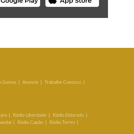
 Somos
Anuncie
Trabalhe Conosco
çara
Rádio Liberdade
Rádio Eldorado
mandaí
Rádio Capão
Rádio Torres