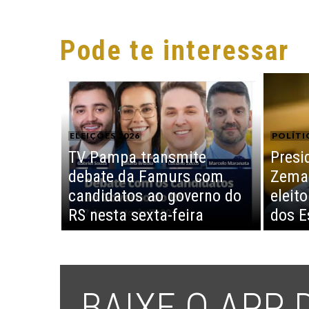
Pode te interessar
ELEIÇÕES 2026
POLÍTI
TV Pampa transmite
Presi
debate da Famurs com
Zema 
candidatos ao governo do
eleit
RS nesta sexta-feira
dos E
BAIXE O APP