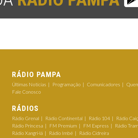
RÁDIO PAMPA
Últimas Notícias
Programação
Comunicadores
Quem
Fale Conosco
RÁDIOS
Rádio Grenal
Rádio Continental
Rádio 104
Rádio Cai
Rádio Princesa
FM Premium
FM Express
Rádio Tra
Rádio Xangri-lá
Rádio Imbé
Rádio Cidreira