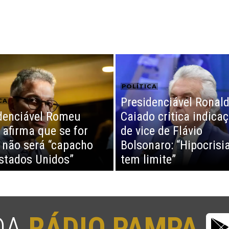
POLÍTICA
Presidenciável Ronal
CA
denciável Romeu
Caiado critica indica
afirma que se for
de vice de Flávio
o não será “capacho
Bolsonaro: “Hipocrisi
stados Unidos”
tem limite”
 DA
RÁDIO PAMPA