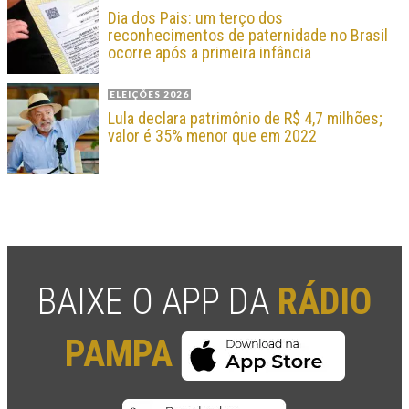
Dia dos Pais: um terço dos
reconhecimentos de paternidade no Brasil
ocorre após a primeira infância
ELEIÇÕES 2026
Lula declara patrimônio de R$ 4,7 milhões;
valor é 35% menor que em 2022
BAIXE O APP DA
RÁDIO
PAMPA