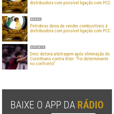
distribuidora com possível ligação com PCC
BRASIL
Petrobras deixa de vender combustíveis à
distribuidora com possível ligação com PCC
ESPORTE
Diniz detona arbitragem após eliminação do
Corinthians contra Inter: “Foi determinante
no confronto”
BAIXE O APP DA
RÁDIO