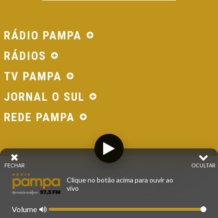
RÁDIO PAMPA
RÁDIOS
TV PAMPA
JORNAL O SUL
REDE PAMPA
FECHAR
OCULTAR
© 2026 - Direitos Reservados - Rádio Pampa - Rede
Clique no botão acima para ouvir ao
Pampa de Comunicação | RS - Brasil.
vivo
Volume