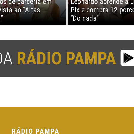
tos de parceria em
Leonardo aprende a u
vista ao “Altas
Pix e compra 12 porc
”
“Do nada”
 DA
RÁDIO PAMPA
RÁDIO PAMPA