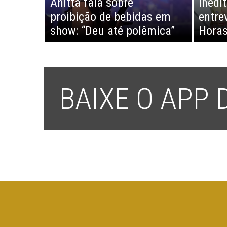
Anitta fala sobre
inédi
proibição de bebidas em
entre
show: “Deu até polêmica”
Horas
BAIXE O APP