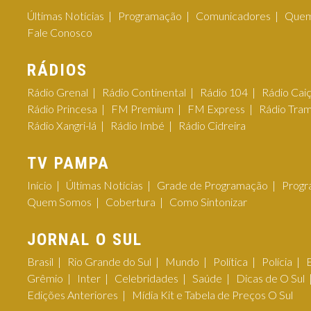
Últimas Notícias
Programação
Comunicadores
Quem
Fale Conosco
RÁDIOS
Rádio Grenal
Rádio Continental
Rádio 104
Rádio Cai
Rádio Princesa
FM Premium
FM Express
Rádio Tra
Rádio Xangri-lá
Rádio Imbé
Rádio Cidreira
TV PAMPA
Início
Últimas Notícias
Grade de Programação
Progr
Quem Somos
Cobertura
Como Sintonizar
JORNAL O SUL
Brasil
Rio Grande do Sul
Mundo
Política
Polícia
Grêmio
Inter
Celebridades
Saúde
Dicas de O Sul
Edições Anteriores
Mídia Kit e Tabela de Preços O Sul