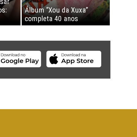
sar
MÚSICA
os:
Álbum “Xou da Xuxa”
completa 40 anos