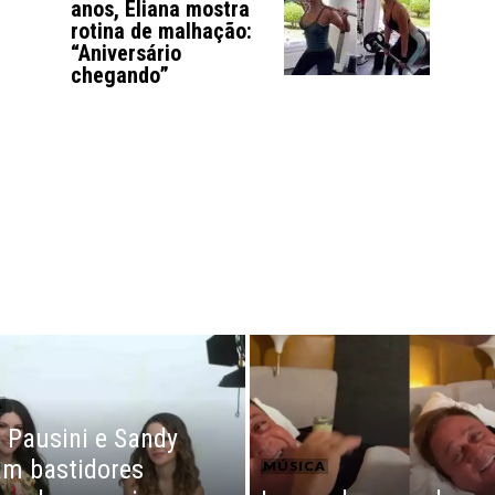
anos, Eliana mostra
rotina de malhação:
“Aniversário
chegando”
A
 Pausini e Sandy
am bastidores
MÚSICA