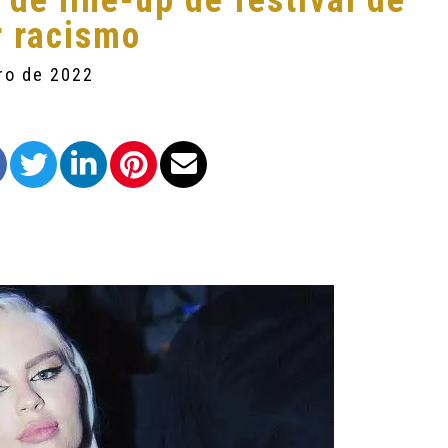
 de line-up de festival de
r racismo
ro de 2022