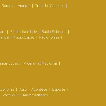
 Somos
Anuncie
Trabalhe Conosco
çara
Rádio Liberdade
Rádio Eldorado
mandaí
Rádio Capão
Rádio Torres
amas Locais
Programas Nacionais
Economia
Agro
Acontece
Esporte
Você Viu?
Aniversariantes