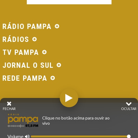
RÁDIO PAMPA
RÁDIOS
TV PAMPA
JORNAL O SUL
REDE PAMPA
FECHAR
OCULTAR
© 2026 - Direitos Reservados - Rádio Pampa - Rede
Clique no botão acima para ouvir ao
Pampa de Comunicação | RS - Brasil.
vivo
Volume