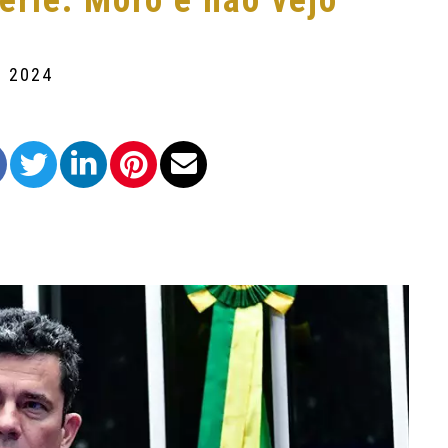
érie: Moro e não vejo
e 2024