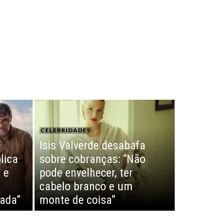
CELEBRIDADES
Isis Valverde desabafa
lica
sobre cobranças: “Não
 e
pode envelhecer, ter
cabelo branco e um
nada”
monte de coisa”