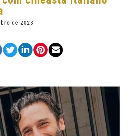
 com cineasta italiano
a
mbro de 2023