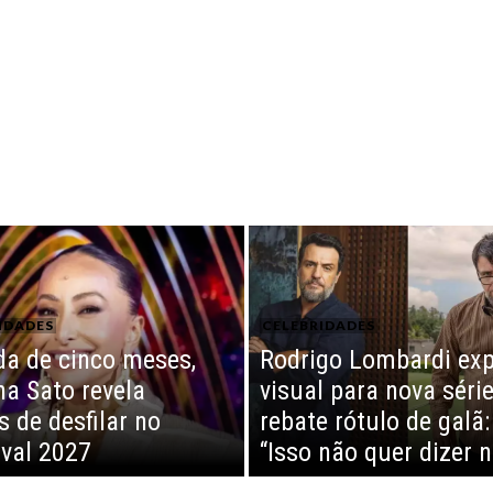
IDADES
CELEBRIDADES
da de cinco meses,
Rodrigo Lombardi exp
na Sato revela
visual para nova série
s de desfilar no
rebate rótulo de galã:
val 2027
“Isso não quer dizer 