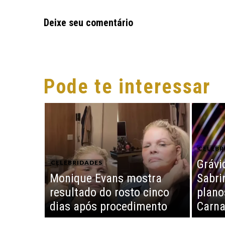
Deixe seu comentário
Pode te interessar
CELEBR
Grávi
CELEBRIDADES
Monique Evans mostra
Sabri
resultado do rosto cinco
plano
dias após procedimento
Carna