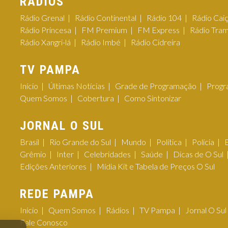
RÁDIOS
Rádio Grenal
Rádio Continental
Rádio 104
Rádio Cai
Rádio Princesa
FM Premium
FM Express
Rádio Tra
Rádio Xangri-lá
Rádio Imbé
Rádio Cidreira
TV PAMPA
Início
Últimas Notícias
Grade de Programação
Progr
Quem Somos
Cobertura
Como Sintonizar
JORNAL O SUL
Brasil
Rio Grande do Sul
Mundo
Política
Polícia
Grêmio
Inter
Celebridades
Saúde
Dicas de O Sul
Edições Anteriores
Mídia Kit e Tabela de Preços O Sul
REDE PAMPA
Início
Quem Somos
Rádios
TV Pampa
Jornal O Sul
Fale Conosco