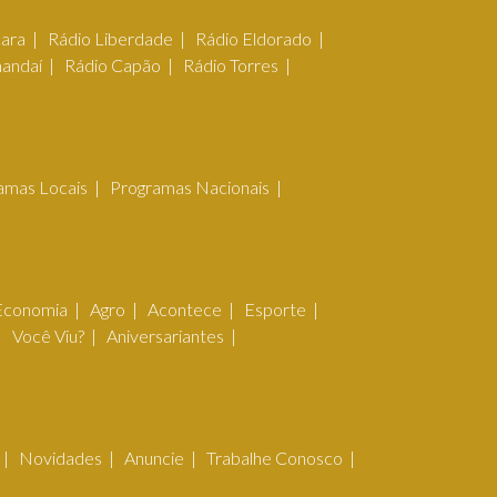
çara
Rádio Liberdade
Rádio Eldorado
mandaí
Rádio Capão
Rádio Torres
amas Locais
Programas Nacionais
Economia
Agro
Acontece
Esporte
Você Viu?
Aniversariantes
Novidades
Anuncie
Trabalhe Conosco