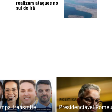
realizam ataques no
sul do Irã
ES 2026
POLÍTICA
mpa transmite
Presidenciável Rome