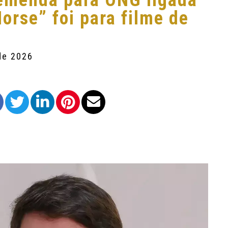
 emenda para ONG ligada
orse” foi para filme de
de 2026