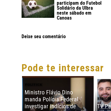
participam do Futebol
Solidário da Ulbra
neste sábado em
Canoas
Deixe seu comentário
Pode te interessar
POLÍTICA
Ministro Flávio Dino
manda Polícia Federal
ELEIÇÕ
investigar indícios de
TV Pa