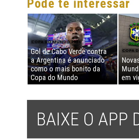
Pode te interessar
COPA DO MUNDO 2026
Gol de Cabo Verde contra
COPA D
a Argentina é anunciado
Novas
como o mais bonito da
Mundo
Copa do Mundo
em vi
BAIXE O APP