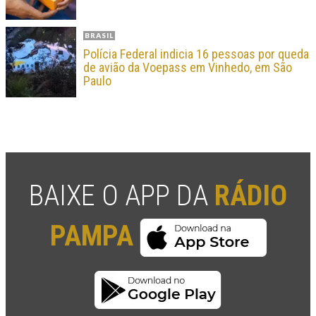
BRASIL
Polícia Federal indicia 16 pessoas por queda
de avião da Voepass em Vinhedo, em São
Paulo
BAIXE O APP DA
RÁDIO
PAMPA